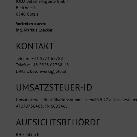
JOLO Betonfertigteile GmbH
Bleiche 41
6840 Götzis
Vertreten durch:
Ing. Markus Loacker
KONTAKT
Telefon: +43 5523 62788
Telefax: +43 5523 62788-18
E-Mail: betonwerk@jolo.at
UMSATZSTEUER-ID
Umsatzsteuer-Identifikationsnummer gemäß § 27 a Umsatzsteuer
ATU79736403, FN 609346y
AUFSICHTSBEHÖRDE
BH Feldkirch