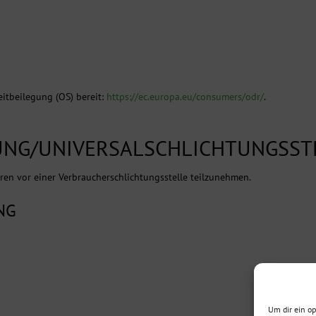
eitbeilegung (OS) bereit:
https://ec.europa.eu/consumers/odr/
.
UNG/UNIVERSAL­SCHLICHTUNGS­ST
ahren vor einer Verbraucherschlichtungsstelle teilzunehmen.
NG
Um dir ein o